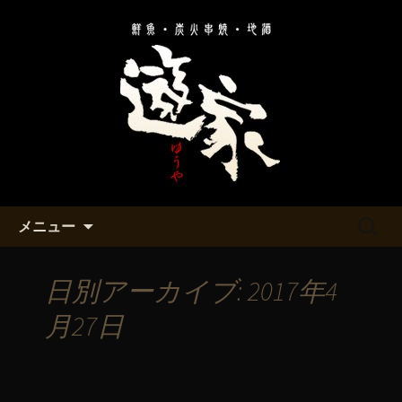
溝の口と二子玉川の居酒屋「遊家～ゆ
うや～」のお知らせ
溝の口と二子玉川の居酒屋「遊
家～ゆうや～」
コンテンツへ移動
検
メニュー
索:
日別アーカイブ: 2017年4
月27日