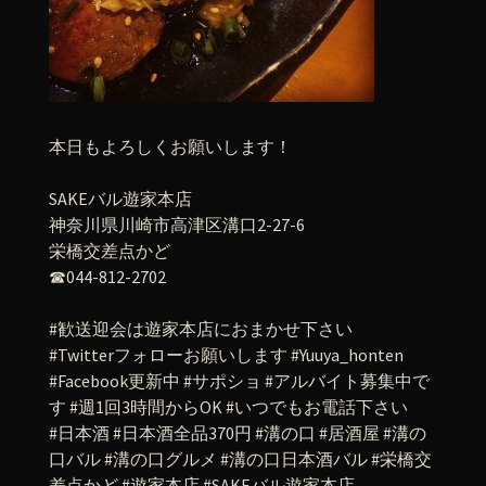
本日もよろしくお願いします！
SAKEバル遊家本店
神奈川県川崎市高津区溝口2-27-6
栄橋交差点かど
☎︎044-812-2702
#歓送迎会は遊家本店におまかせ下さい
#Twitterフォローお願いします #Yuuya_honten
#Facebook更新中 #サポショ #アルバイト募集中で
す #週1回3時間からOK #いつでもお電話下さい
#日本酒 #日本酒全品370円 #溝の口 #居酒屋 #溝の
口バル #溝の口グルメ #溝の口日本酒バル #栄橋交
差点かど #遊家本店 #SAKEバル遊家本店