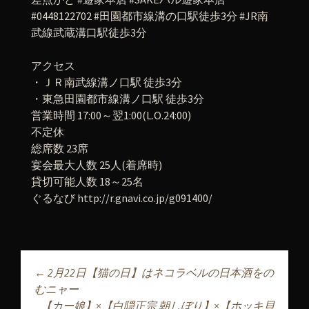
#0448122702 #田園都市線溝の口駅徒歩3分 #JR南
武線武蔵溝口駅徒歩3分
アクセス
・ＪＲ南武線溝ノ口駅 徒歩3分
・東急田園都市線溝ノ口駅 徒歩3分
営業時間 17:00～翌1:00(L.O.24:00)
不定休
総席数 23席
宴会最大人数 25人(着席時)
貸切可能人数 18～25名
ぐるなび http://r.gnavi.co.jp/g091400/
←
2月22日【猫の日】はネコラベルの日本酒をの
投稿ナビゲーショ
むニャー
【カー娘】×【白隠正宗 朝しぼり】×【ホッキ貝