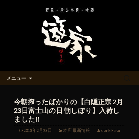
溝の口と二子玉川の居酒屋「遊家～ゆ
うや～」のお知らせ
溝の口と二子玉川の居酒屋「遊
家～ゆうや～」
コンテンツへ移動
検
メニュー
索:
今朝搾ったばかりの【白隠正宗 2月
23日富士山の日 朝しぼり】入荷し
ました‼︎
2018年2月23日
本店 最新情報
doi-kikaku