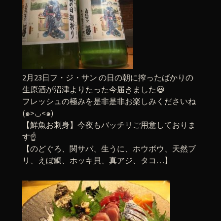
2月23日フ・ジ・サン の日の朝に搾ったばかりの
生原酒が沼津よりたった今届きました😃
フレッシュの極みを是非是非お楽しみくださいね
(๑>◡<๑)
【鮮魚お刺身】今夜もバッチリご用意しておりま
す☝️
【のどぐろ、関サバ、生うに、ホウボウ、天然ブ
リ、えぼ鯛、ホッキ貝、真アジ、タコ…】