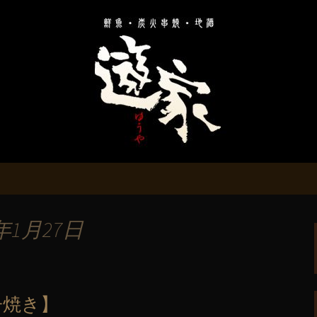
「遊家～ゆうや～」のお知らせ
二子玉川の居酒屋
年1月27日
子焼き】