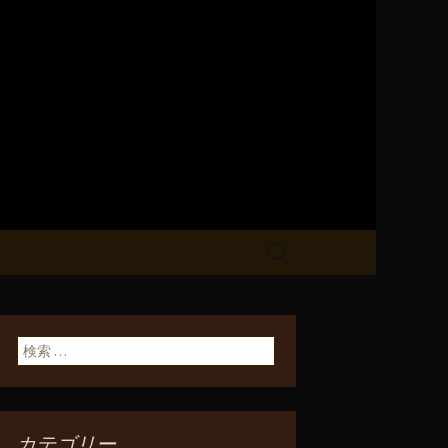
「遊家～ゆう
検
索:
検索:
カテゴリー