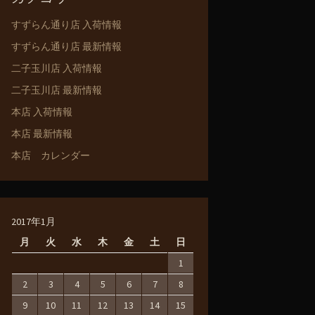
すずらん通り店 入荷情報
すずらん通り店 最新情報
二子玉川店 入荷情報
二子玉川店 最新情報
本店 入荷情報
本店 最新情報
本店 カレンダー
2017年1月
月
火
水
木
金
土
日
1
2
3
4
5
6
7
8
9
10
11
12
13
14
15