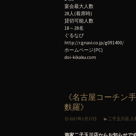
宴会最大人数
28人(着席時)
貸切可能人数
18～28名
ぐるなび
http://r.gnavi.co.jp/g091400/
ホームページ(PC)
doi-kikaku.com
《名古屋コーチン手
麩羅》
2017年1月27日
二子玉川店 入
遊家二子玉川店からお知らせで