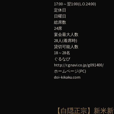
17:00～翌1:00(L.O.24:00)
定休日
日曜日
総席数
24席
宴会最大人数
28人(着席時)
貸切可能人数
18～28名
ぐるなび
http://r.gnavi.co.jp/g091400/
ホームページ(PC)
doi-kikaku.com
【白隠正宗】新米新酒