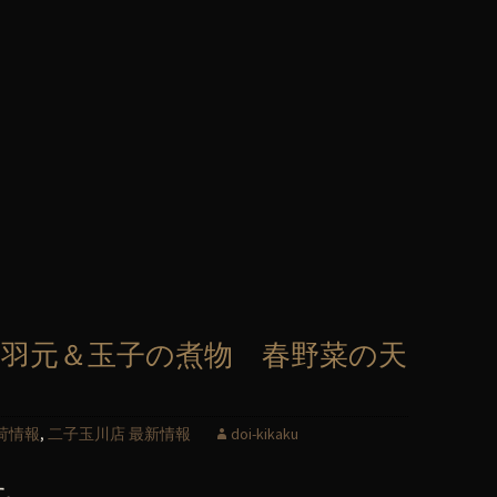
羽元＆玉子の煮物 春野菜の天
荷情報
,
二子玉川店 最新情報
doi-kikaku
す。