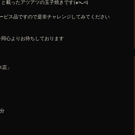
載ったアツアツの玉子焼きです(๑˃̵ᴗ˂̵)
サービス品ですので是非チャレンジしてみてください
一同心よりお待ちしております
本店」
3分