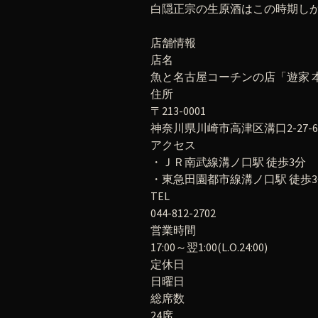
白隠正宗の生原酒はこの時期し
店舗情報
店名
魚と名古屋コーチンの店「遊家 
住所
〒213-0001
神奈川県川崎市高津区溝口2-27-6
アクセス
・ＪＲ南武線溝ノ口駅 徒歩3分
・東急田園都市線溝ノ口駅 徒歩
TEL
044-812-2702
営業時間
17:00～翌1:00(L.O.24:00)
定休日
日曜日
総席数
24席