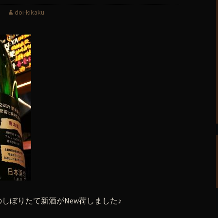
doi-kikaku
しぼりたて新酒がNew荷しました♪