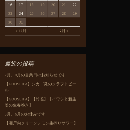
16
17
18
19
20
21
22
23
24
25
26
27
28
29
30
31
« 12月
2月 »
最近の投稿
7月、8月の営業日のお知らせです
【GOOSE IPA】シカゴ発のクラフトビー
ル
【GOOSE IPA】【竹雀】【イワシと新生
姜の生春巻き】
5月、6月のお休みです
【瀬戸内クリーンレモン生搾りサワー】