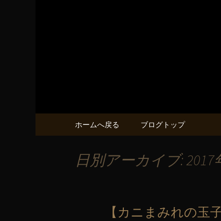
溝の口と二子玉川の居酒屋
溝の口と
や～」
コンテンツへ移動
ホームへ戻る
ブログトップ
日別アーカイブ: 2017
【カニまみれの玉